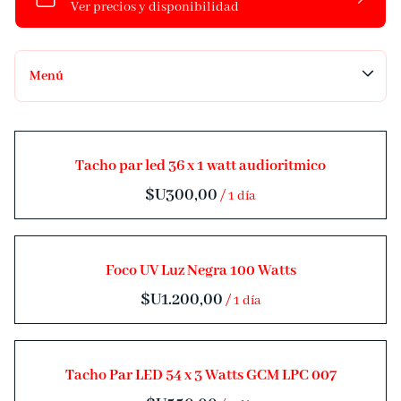
Menú
Audio
Tacho par led 36 x 1 watt audioritmico
Luces
/
DJs
Video
Streaming
Foco UV Luz Negra 100 Watts
Livings
/
Deco
Combos
Tacho Par LED 54 x 3 Watts GCM LPC 007
Contacto