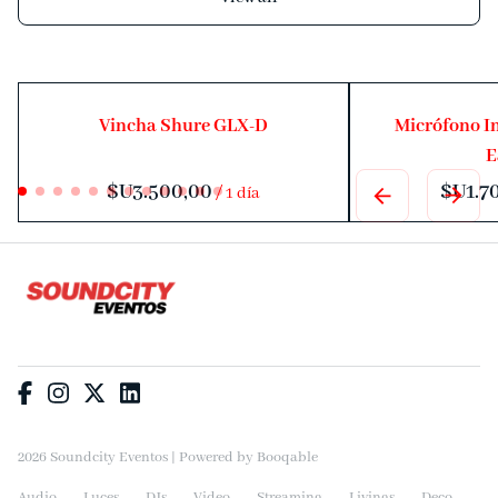
Vincha Shure GLX-D
Micrófono I
E
/
2026 Soundcity Eventos |
Powered by Booqable
Audio
Luces
DJs
Video
Streaming
Livings
Deco