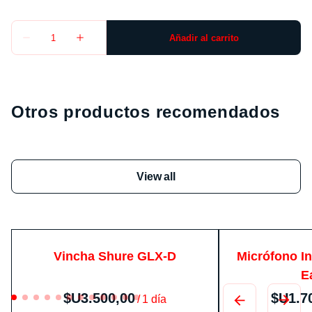
Otros productos recomendados
View all
Vincha Shure GLX-D
Micrófono I
E
/