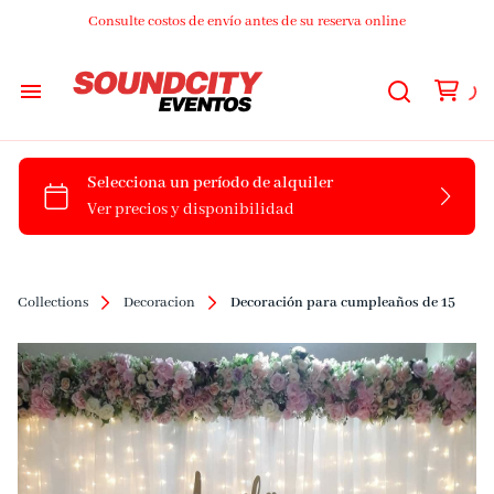
Consulte costos de envío antes de su reserva online
Audio
Luces
DJs
Collections
Decoracion
Decoración para cumpleaños de 15
Video
Streaming
Livings