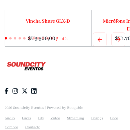
Vincha Shure GLX-D
Micrófono I
E
/
2026 Soundcity Eventos |
Powered by Booqable
Audio
Luces
DJs
Video
Streaming
Livings
Deco
Combos
Contacto